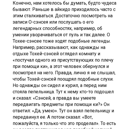
Конечно, нам хотелось бы думать, будто чудеса
бывают. Раньше в айкидо приходилось часто с
этим сталкиваться. Достаточно посмотреть на
записи О-сэнсея или послушать о его
легендарных способностях, например, об
умении уворачиваться от пуль и так далее. О
Тохее-сэнсее тоже ходят подобные легенды.
Например, рассказывают, как однажды на
отдыхе Тохей-сэнсей оглядел комнату и
«постучал одного из присутствующих по плечу
при помощи ки», а этот человек обернулся и
посмотрел на него. Правда, лично я не слышал,
чтобы Тохей-сэнсей поощрял подобные слухи.
Но однажды он сидел и курил, а перед ним
стояла пепельница. Тут к нему кто-то подошел
и сказал: «Сэнсей, а правда вы умеете
передвигать предметы при помощи ки?» Он
ответил: «Да, умею». Тут он взял пепельницу и
передвинул ее. А потом сказал: «Вот,
пожалуйста, я только что это проделал». То есть