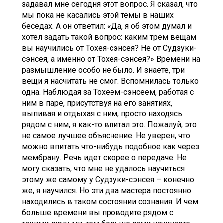
задавал мне сегодня этот вопрос. Я сказал, что
мы пока не касались этой темы в наших
беседах. А он ответил: «Да, я об этом думал и
хотел задать такой вопрос: каким трем вещам
вы научились от Тохея-сэнсея? Не от Судзуки-
сэнсея, а именно от Тохея-сэнсея?» Времени на
размышление особо не было. И знаете, три
вещи я насчитать не смог. Вспомнилась только
одна. Наблюдая за Тохеем-сэнсеем, работая с
ним в паре, присутствуя на его занятиях,
выпивая и отдыхая с ним, просто находясь
рядом с ним, я как-то впитал это. Пожалуй, это
не самое лучшее объяснение. Не уверен, что
можно впитать что-нибудь подобное как через
мембрану. Речь идет скорее о передаче. Не
могу сказать, что мне не удалось научиться
этому же самому у Судзуки-сэнсея – конечно
же, я научился. Но эти два мастера постоянно
находились в таком состоянии сознания. И чем
больше времени вы проводите рядом с