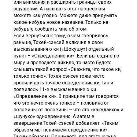
или внимания и расширить границы своих
ощущений. А называть этот процесс вы
можете как угодно. Можете даже придумать
какое-нибудь новое название. Только не
забудьте сообщить мне об этом.
Если вернуться к тому, о чем говорилось
раньше, Тохей-сэнсей включил в свои
высказывания о ки («Шокушу») отдельный
пункт – «Определение ки». Если вы ездите по
миру и преподаете айкидо, то часто будете
слышать такой вопрос: «Скажите, что такое ки,
только точно». Тохея-сэнсея тоже часто
просили дать точное определение ки. Так и
появилось 11-е высказывание о ки
«Определение ки». В принципе там говорится,
что это нечто очень тонкое – половина от
половины от половины – что это «какудайхо» и
«шучухо» одновременно. А затем в
завершение Тохей-сэнсей добавляет: «Таким
образом мы понимаем определение ки».
Таким образом! Понимаете, для этого нужно