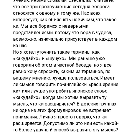
Ученик: иными словами, сэнсей, вы считаете,
что все три прозвучавшие сегодня вопроса
относятся к одному и тому же. Нас всех
интересует, как объяснять новичкам, что такое
ки. Мы все боремся с неверными
представлениями, потому что вера в чудеса,
возможно, изначально присутствует в каждом
из нас.
Но я хотел уточнить такие термины как
«какудайхо» и «шучухо». Мы раньше уже
говорили об этом в частной беседе, но я все
равно хочу спросить, каким из терминов, по
вашему мнению, лучше пользоваться. Имеет
ли смысл говорить по-английски: «расширение
ки» или лучше употребить японское слово
«какудайхо», когда мы хотим выразить ту
мысль, что ки расширяется? В детских группах
ни одна из этих формулировок не встречает
понимания. Лично я просто говорю, что ки
расширяется. Допустимо ли это или есть какой-
то более удачный способ выразить эту мысль?