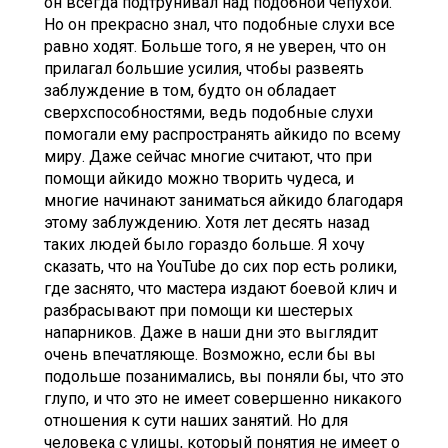
он всегда подтрунивал над подобной чепухой.
Но он прекрасно знал, что подобные слухи все
равно ходят. Больше того, я не уверен, что он
прилагал большие усилия, чтобы развеять
заблуждение в том, будто он обладает
сверхспособностями, ведь подобные слухи
помогали ему распространять айкидо по всему
миру. Даже сейчас многие считают, что при
помощи айкидо можно творить чудеса, и
многие начинают заниматься айкидо благодаря
этому заблуждению. Хотя лет десять назад
таких людей было гораздо больше. Я хочу
сказать, что на YouTube до сих пор есть ролики,
где заснято, что мастера издают боевой клич и
разбрасывают при помощи ки шестерых
напарников. Даже в наши дни это выглядит
очень впечатляюще. Возможно, если бы вы
подольше позанимались, вы поняли бы, что это
глупо, и что это не имеет совершенно никакого
отношения к сути наших занятий. Но для
человека с улицы, который понятия не имеет о